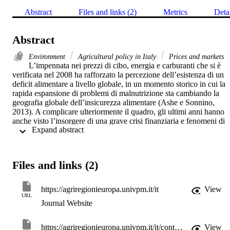
Abstract
Files and links (2)
Metrics
Deta
Abstract
Environment
Agricultural policy in Italy
Prices and markets
L’impennata nei prezzi di cibo, energia e carburanti che si è 
verificata nel 2008 ha rafforzato la percezione dell’esistenza di un 
deficit alimentare a livello globale, in un momento storico in cui la 
rapida espansione di problemi di malnutrizione sta cambiando la 
geografia globale dell’insicurezza alimentare (Ashe e Sonnino, 
2013). A complicare ulteriormente il quadro, gli ultimi anni hanno 
anche visto l’insorgere di una grave crisi finanziaria e fenomeni di 
 Expand abstract 
accaparramento di terra nei Paesi in via di sviluppo.

Files and links (2)
Nel contesto di incertezza creato da questa “Nuova Equazione 
Alimentare” (Morgan e Sonnino, 2010), il concetto di sicurezza 
alimentare sta rapidamente arricchendosi di nuovi e complessi 
https://agriregionieuropa.univpm.it/it
View
significati che lo pongono in relazione sempre più stretta con un 
URL
Journal Website
altro importante concetto: la sostenibilità. Basandoci sulla recension
critica di una letteratura ancora molto frammentata, in questo articol
metteremo in evidenza l’esistenza di una serie di problemi socio-
https://agriregionieuropa.univpm.it/it/content/article/31/36/sostenibilita-e-sicurezza-alimentare-gli-anelli-mancanti
View