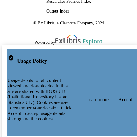
Researcher Profiles Index
Output Index
© Ex Libris, a Clarivate Company, 2024
Powered by
Usage Policy
Usage details for all content
viewed and downloaded in this
site are shared with IRUS-UK
(Institutional Repository Usage
Learn more
Accept
Statistics UK). Cookies are used
to remember your decision. Click
Accept to accept usage details
sharing and the cookies.