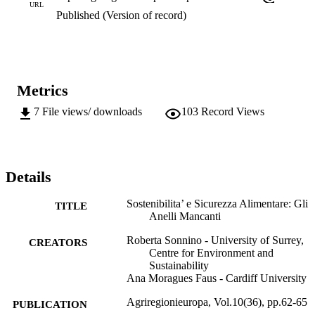
economici e ambientali, fra loro spesso collegati, che richiedono un 
URL
superamento del dibattito tradizionale sulla sicurezza alimentare, 
Published (Version of record)
troppo spesso polarizzato fra teorie collegate alla produzione e teori
sulle dinamiche di consumo del cibo. Come tenteremo di dimostrare
è infatti nelle fasi centrali della filiera agro-alimentare globale che il 
problema della sicurezza alimentare si pone in tutta la sua 
complessità, sollevando questioni che delineano i contorni di una 
Metrics
nuova agenda di ricerca e di intervento strutturale.
7
File views/ downloads
103
Record Views
Details
Sostenibilita’ e Sicurezza Alimentare: Gli
TITLE
Anelli Mancanti
Roberta Sonnino - University of Surrey,
CREATORS
Centre for Environment and
Sustainability
Ana Moragues Faus - Cardiff University
Agriregionieuropa, Vol.10(36), pp.62-65
PUBLICATION