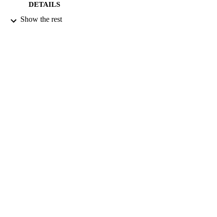
DETAILS
Show the rest
Alessandro Bartola Association
PUBLISHER
03/2014
DATE
PUBLISHED
99669357002346
IDENTIFIERS
Centre for Environment and Sustainability
ACADEMIC
UNIT
Italian
LANGUAGE
Journal article
RESOURCE
TYPE