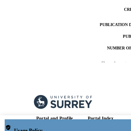
CR
PUBLICATION 
PUB
NUMBER OF
PUBLICATI
Show the rest
IDEN
ACADEMI
LA
RESOURC
Portal and Profile
Portal Index
Links
Researcher Profiles Index
Usage Policy