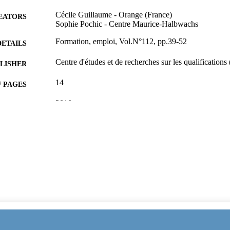
Cécile Guillaume - Orange (France)
EATORS
Sophie Pochic - Centre Maurice-Halbwachs
Formation, emploi, Vol.N°112, pp.39-52
DETAILS
Centre d'études et de recherches sur les qualifications
LISHER
14
 PAGES
2010
ON DATE
991109887902346
TIFIERS
Surrey Business School
C UNIT
French
NGUAGE
Journal article
E TYPE