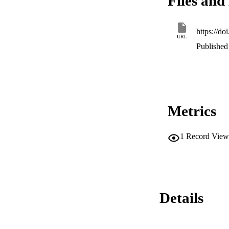
Files and 
https://d
URL
Published 
Metrics
1
Record View
Details