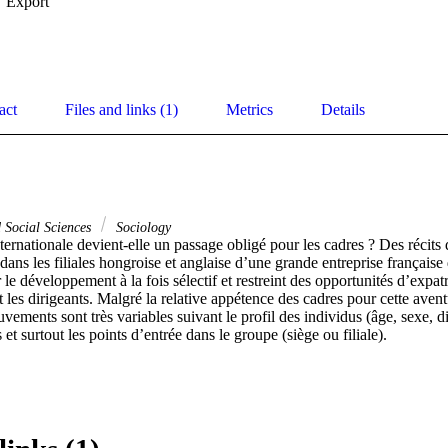
Export
act
Files and links (1)
Metrics
Details
 Social Sciences
Sociology
ternationale devient-elle un passage obligé pour les cadres ? Des récits d
 dans les filiales hongroise et anglaise d’une grande entreprise française
 le développement à la fois sélectif et restreint des opportunités d’expatr
t les dirigeants. Malgré la relative appétence des cadres pour cette aventu
vements sont très variables suivant le profil des individus (âge, sexe, di
 et surtout les points d’entrée dans le groupe (siège ou filiale).