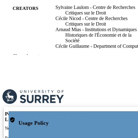
Sylvaine Laulom - Centre de Recherches
CREATORS
Critiques sur le Droit
Cécile Nicod - Centre de Recherches
Critiques sur le Droit
Arnaud Mias - Institutions et Dynamiques
Historiques de l'Économie et de la
Société
Cécile Guillaume - Department of Comput
Science
Show the rest
Jean-Michel Denis - Laboratoire Techniqu
Territoires et Sociétés
Paul Bouffartigue - Laboratoire d'Economi
de Sociologie du Travail
La Nouvelle revue du travail, (8)
PUBLICATION
DETAILS
Quel dialogue social ?
SERIES
Portal and Profile
Portal Index
Nouvelle revue du travail
PUBLISHER
Links
Usage Policy
Researcher Profiles Index
New search
04/2016
PUBLICATION
Output Index
DATE