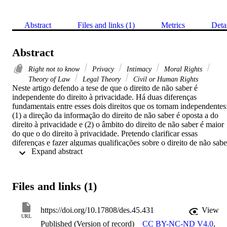
Abstract
Files and links (1)
Metrics
Deta
Abstract
Right not to know
Privacy
Intimacy
Moral Rights
Theory of Law
Legal Theory
Civil or Human Rights
Neste artigo defendo a tese de que o direito de não saber é 
independente do direito à privacidade. Há duas diferenças 
fundamentais entre esses dois direitos que os tornam independentes:
(1) a direção da informação do direito de não saber é oposta a do 
direito à privacidade e (2) o âmbito do direito de não saber é maior 
do que o do direito à privacidade. Pretendo clarificar essas 
diferenças e fazer algumas qualificações sobre o direito de não saber
 Expand abstract 
tal como os requisitos para o seu exercício e os limites desse direito.
Apesar de o foco da análise não ser sobre um direito jurídico de não
saber, ela traz implicações relevantes para o tratamento jurídico tant
do direito de não saber, quanto para o direito à privacidade.</p>
Files and links (1)
<p>Palavras-chave: Direito de Não saber; Privacidade; Intimidade; 
Direitos Morais; Teoria do Direito.&nbsp
https://doi.org/10.17808/des.45.431
View
URL
Published (Version of record)
CC BY-NC-ND V4.0
,