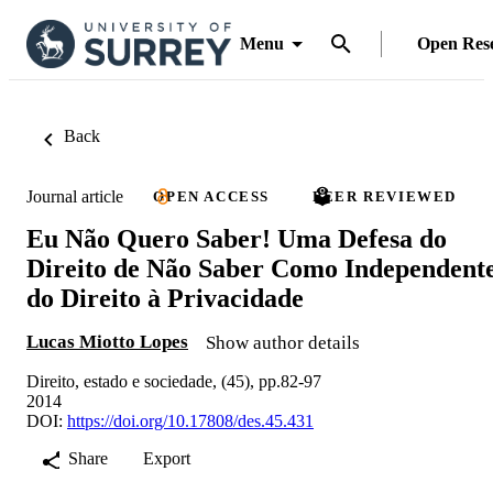
Menu
Open Res
Back
Journal article
OPEN ACCESS
PEER REVIEWED
Eu Não Quero Saber! Uma Defesa do
Direito de Não Saber Como Independent
do Direito à Privacidade
Lucas Miotto Lopes
Show author details
Direito, estado e sociedade, (45), pp.82-97
2014
DOI:
https://doi.org/10.17808/des.45.431
Share
Export