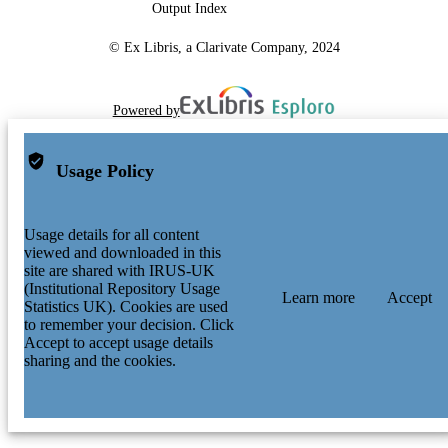
Output Index
© Ex Libris, a Clarivate Company, 2024
Powered by
Usage Policy
Usage details for all content
viewed and downloaded in this
site are shared with IRUS-UK
(Institutional Repository Usage
Learn more
Accept
Statistics UK). Cookies are used
to remember your decision. Click
Accept to accept usage details
sharing and the cookies.