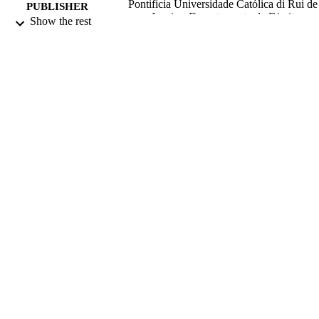
Pontificia Universidade Católica di Rui de
PUBLISHER
Janeiro, Departamento de Direito
Show the rest
2014
DATE
PUBLISHED
99780064602346
IDENTIFIERS
Direitos autorais 2015 Revista Direito, Es
COPYRIGHT
e Sociedade. All Journals work
published in Revista Direito, Estado 
Sociedade are licensed under a Creat
Commons Attribution-NonCommerci
NoDerivatives 4.0 International Lice
School of Law
ACADEMIC
UNIT
Portuguese
LANGUAGE
Journal article
RESOURCE
TYPE