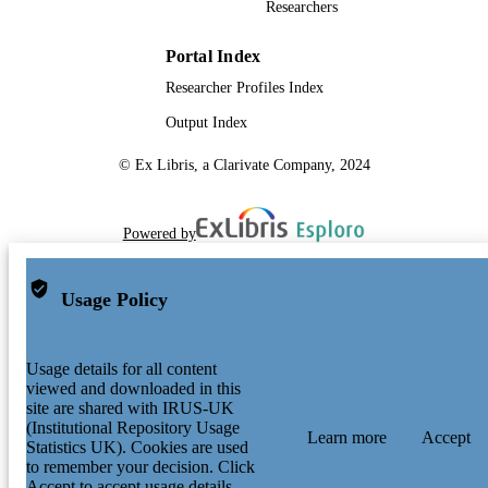
Researchers
Portal Index
Researcher Profiles Index
Output Index
© Ex Libris, a Clarivate Company, 2024
Powered by
Usage Policy
Usage details for all content
viewed and downloaded in this
site are shared with IRUS-UK
(Institutional Repository Usage
Learn more
Accept
Statistics UK). Cookies are used
to remember your decision. Click
Accept to accept usage details