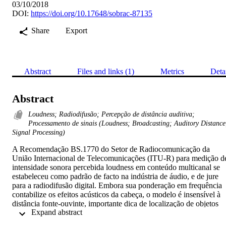
03/10/2018
DOI:
https://doi.org/10.17648/sobrac-87135
Share
Export
Abstract
Files and links (1)
Metrics
Deta
Abstract
Loudness; Radiodifusão; Percepção de distância auditiva;
Processamento de sinais (Loudness; Broadcasting; Auditory Distance
Signal Processing)
A Recomendação BS.1770 do Setor de Radiocomunicação da 
União Internacional de Telecomunicações (ITU-R) para medição de
intensidade sonora percebida loudness em conteúdo multicanal se 
estabeleceu como padrão de facto na indústria de áudio, e de jure 
para a radiodifusão digital. Embora sua ponderação em frequência 
contabilize os efeitos acústicos da cabeça, o modelo é insensível à 
distância fonte-ouvinte, importante dica de localização de objetos 
 Expand abstract 
sonoros. Testes subjetivos foram conduzidos para investigar o efeito
da distância auditiva percebida na sensação de loudness provocada 