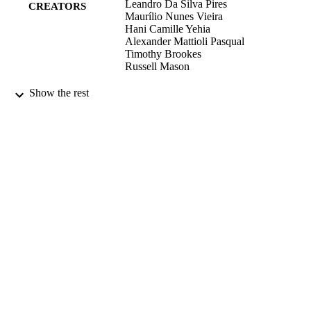
Leandro Da Silva Pires
CREATORS
Maurílio Nunes Vieira
Hani Camille Yehia
Alexander Mattioli Pasqual
Timothy Brookes
Russell Mason
XXVIII Encontro da SOBRAC
PUBLICATION
Show the rest
DETAILS
XXVIII Encontro da Sociedade Brasileira
CONFERENCE
Acús (Porto Alegre - RS, Brazil,
03/10/2018 - 05/10/2018)
Sociedade Brasileira de Acús
PUBLISHER
03/10/2018
DATE
PUBLISHED
20/02/2019
DATE
SUBMITTED
99512890102346
IDENTIFIERS