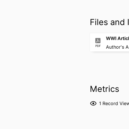
Files and l
WWI Artic
PDF
Author's 
Metrics
1
Record Vie