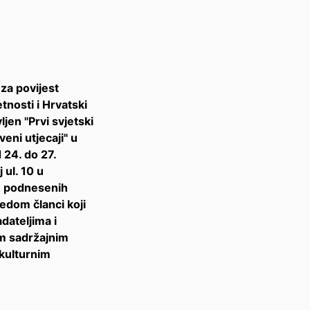
a povijest 
nosti i Hrvatski 
jen "Prvi svjetski 
eni utjecaji" u 
24. do 27. 
ul. 10 u 
6 podnesenih 
dom članci koji 
ateljima i 
m sadržajnim 
kulturnim 