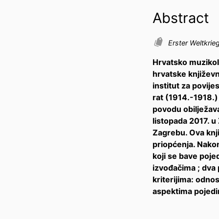
Abstract
Erster Weltkrie
Hrvatsko muzikolo
hrvatske književno
institut za povije
rat (1914.-1918.) 
povodu obilježava
listopada 2017. u 
Zagrebu. Ova knji
priopćenja. Nakon
koji se bave poje
izvođačima ; dva 
kriterijima: odno
aspektima pojedini