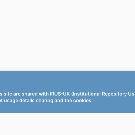
English
UAGE
Book chapter
TYPE
s site are shared with IRUS-UK (Institutional Repository U
t usage details sharing and the cookies.