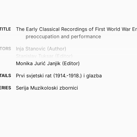
The Early Classical Recordings of First World War E
TITLE
preoccupation and performance
Inja Stanovic (Author)
TORS
Stanislav Tuksar (Editor)
Monika Jurić Janjik (Editor)
Prvi svjetski rat (1914.-1918.) i glazba
TAILS
Serija Muzikoloski zbornici
ERIES
Hrvatsko muzikološko društvo; Zagreb
ISHER
2019
 DATE
991130894602346
FIERS
Music and Media
 UNIT