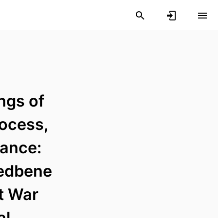
ngs of
rocess,
ance:
vedbene
at War
al