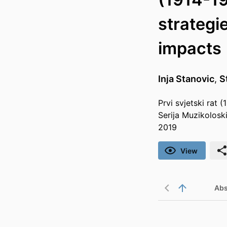
strategi
impacts
Inja Stanovic
,
S
Prvi svjetski rat (
Serija Muzikolosk
2019
View
Abs