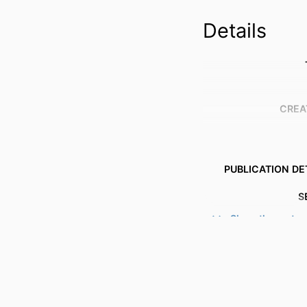
Details
CREA
PUBLICATION DE
S
Show the rest
PUBL
PUBLICATION
IDENTI
ACADEMIC