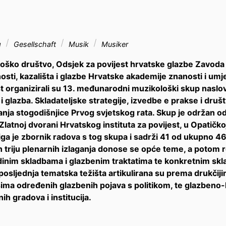
g
Gesellschaft
Musik
Musiker
ško društvo, Odsjek za povijest hrvatske glazbe Zavoda z
sti, kazališta i glazbe Hrvatske akademije znanosti i umjet
st organizirali su 13. međunarodni muzikološki skup naslovl
i glazba. Skladateljske strategije, izvedbe e prakse i društv
nja stogodišnjice Prvog svjetskog rata. Skup je održan od 
Zlatnoj dvorani Hrvatskog instituta za povijest, u Opatičkoj 
ga je zbornik radova s tog skupa i sadrži 41 od ukupno 4
 triju plenarnih izlaganja donose se opće teme, a potom re
dinim skladbama i glazbenim traktatima te konkretnim sklad
posljednja tematska težišta artikulirana su prema drukčiji
sima određenih glazbenih pojava s politikom, te glazbeno-
h gradova i institucija.