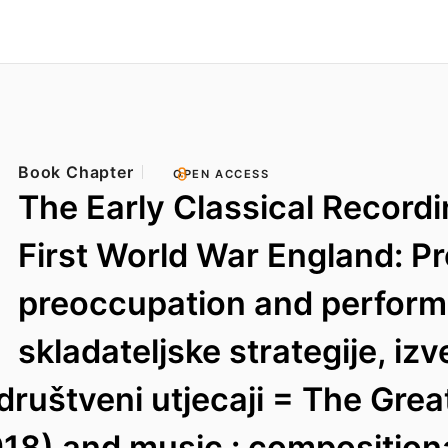
Book Chapter
OPEN ACCESS
The Early Classical Recordi
First World War England: P
preoccupation and perform
skladateljske strategije, iz
 društveni utjecaji = The Gre
18) and music : composition