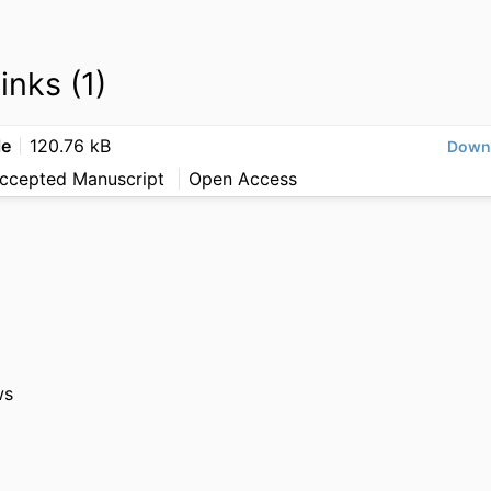
inks (1)
le
120.76 kB
Down
Accepted Manuscript
Open Access
ws